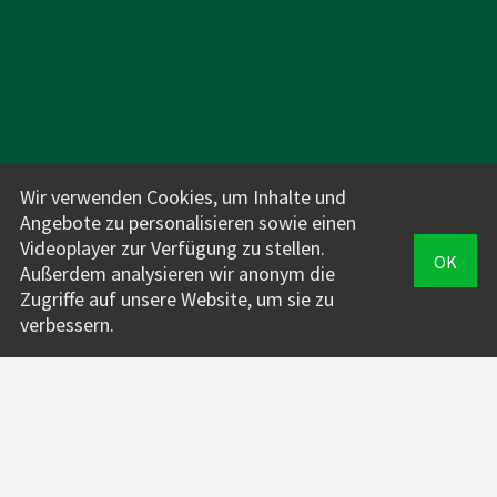
Für Fahrlehrer*innen:
Wir verwenden Cookies, um Inhalte und
INFOS + PREISE
Angebote zu personalisieren sowie einen
VERWALTUNG
Videoplayer zur Verfügung zu stellen.
OK
Außerdem analysieren wir anonym die
FahrAPP
Zugriffe auf unsere Website, um sie zu
verbessern.
Für Fahrschüler*innen:
DOWNLOAD
LOGIN
SUPPORT