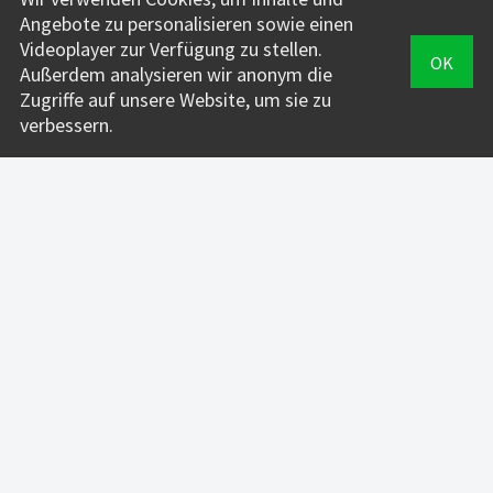
Für Fahrlehrer*innen:
Angebote zu personalisieren sowie einen
INFOS + PREISE
Videoplayer zur Verfügung zu stellen.
OK
Außerdem analysieren wir anonym die
VERWALTUNG
Zugriffe auf unsere Website, um sie zu
verbessern.
FahrAPP
Für Fahrschüler*innen:
DOWNLOAD
LOGIN
SUPPORT
FahrPRAXIS
Für Fahrschüler*innen:
DOWNLOAD
LOGIN