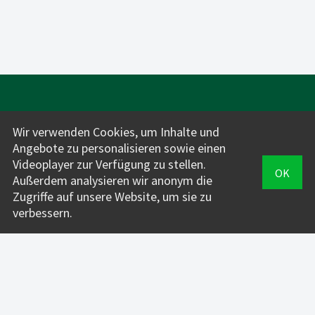
Wir verwenden Cookies, um Inhalte und
Angebote zu personalisieren sowie einen
Videoplayer zur Verfügung zu stellen.
OK
Außerdem analysieren wir anonym die
Für Fahrlehrer*innen:
Zugriffe auf unsere Website, um sie zu
INFOS + PREISE
verbessern.
VERWALTUNG
FahrAPP
Für Fahrschüler*innen: