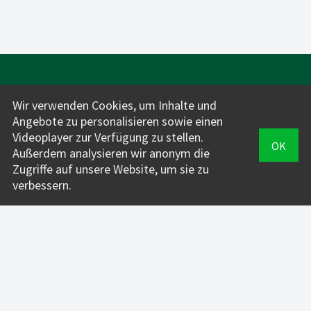
Wir verwenden Cookies, um Inhalte und
Angebote zu personalisieren sowie einen
Videoplayer zur Verfügung zu stellen.
OK
Außerdem analysieren wir anonym die
Für Fahrlehrer*innen:
Zugriffe auf unsere Website, um sie zu
INFOS + PREISE
verbessern.
VERWALTUNG
FahrAPP
Für Fahrschüler*innen:
DOWNLOAD